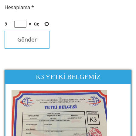
Hesaplama
*
9
−
=
üç
K3 YETKI BELGEMIZ